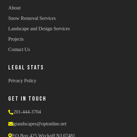
About
Snow Removal Services
Landscape and Design Services
Projects
Contact Us
Legal Stats
Privacy Policy
Get in touch
201-444-3704
grandscapes@optonline.net
P.O.Box 425 Wyckoff NJ 07481