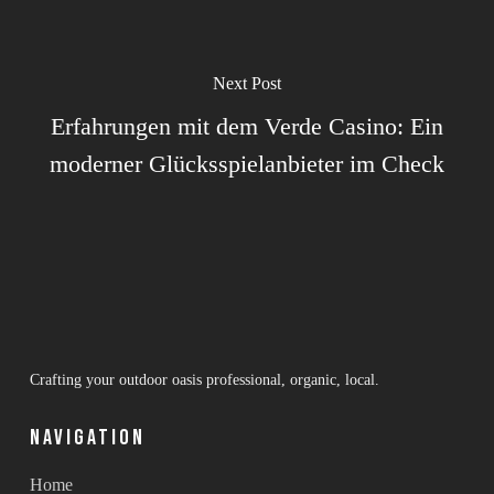
Next Post
Erfahrungen mit dem Verde Casino: Ein
moderner Glücksspielanbieter im Check
Crafting your outdoor oasis professional, organic, local.
Navigation
Home