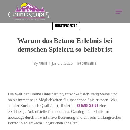
Skip
Menu
to
Close
main
Menu
content
Uncategorized
Warum das Betano Erlebnis bei
deutschen Spielern so beliebt ist
By
June 5, 2026
admin
No Comments
Die Welt der Online Unterhaltung entwickelt sich stetig weiter und
bietet immer neue Möglichkeiten für spannende Spielstunden. Wer
betano casino
auf der Suche nach Qualität ist, findet im
eine
erstklassige Anlaufstelle für modernes Gaming. Die Plattform
überzeugt durch ihre intuitive Bedienung und ein sehr umfangreiches
Portfolio an abwechslungsreichen Inhalten.