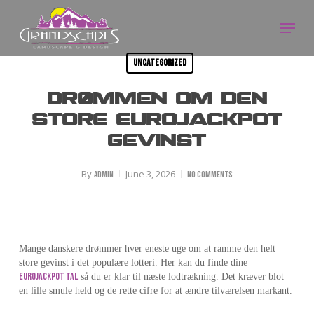
Skip
Menu
to
Close
main
Menu
content
Uncategorized
Drømmen om den
store Eurojackpot
gevinst
By
June 3, 2026
admin
No Comments
Mange danskere drømmer hver eneste uge om at ramme den helt
store gevinst i det populære lotteri. Her kan du finde dine
eurojackpot tal
så du er klar til næste lodtrækning. Det kræver blot
en lille smule held og de rette cifre for at ændre tilværelsen markant.