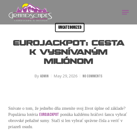
Skip
Menu
to
Close
main
Menu
content
Uncategorized
Eurojackpot: Cesta
k vysnívaným
miliónom
By
May 29, 2026
admin
No Comments
Snívate o tom, že jedného dňa zmeníte svoj život úplne od základe?
eurojackpot
Populárna lotéria
ponúka každému hráčovi šancu vyhrať
obrovské peňažné sumy. Stačí si len vybrať správne čísla a veriť v
priazeň osudu.