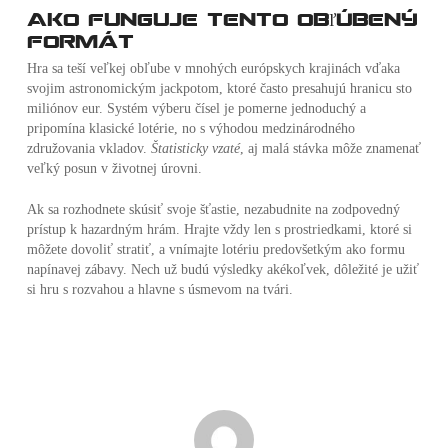
Ako funguje tento obľúbený
formát
Hra sa teší veľkej obľube v mnohých európskych krajinách vďaka
svojim astronomickým jackpotom, ktoré často presahujú hranicu sto
miliónov eur. Systém výberu čísel je pomerne jednoduchý a
pripomína klasické lotérie, no s výhodou medzinárodného
združovania vkladov.
Štatisticky vzaté
, aj malá stávka môže znamenať
veľký posun v životnej úrovni.
Ak sa rozhodnete skúsiť svoje šťastie, nezabudnite na zodpovedný
prístup k hazardným hrám. Hrajte vždy len s prostriedkami, ktoré si
môžete dovoliť stratiť, a vnímajte lotériu predovšetkým ako formu
napínavej zábavy. Nech už budú výsledky akékoľvek, dôležité je užiť
si hru s rozvahou a hlavne s úsmevom na tvári.