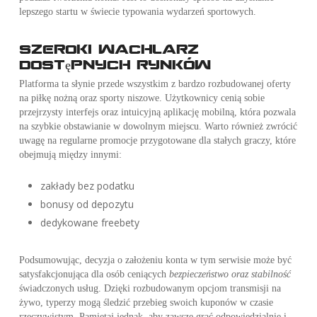
lepszego startu w świecie typowania wydarzeń sportowych.
Szeroki wachlarz
dostępnych rynków
Platforma ta słynie przede wszystkim z bardzo rozbudowanej oferty
na piłkę nożną oraz sporty niszowe. Użytkownicy cenią sobie
przejrzysty interfejs oraz intuicyjną aplikację mobilną, która pozwala
na szybkie obstawianie w dowolnym miejscu. Warto również zwrócić
uwagę na regularne promocje przygotowane dla stałych graczy, które
obejmują między innymi:
zakłady bez podatku
bonusy od depozytu
dedykowane freebety
Podsumowując, decyzja o założeniu konta w tym serwisie może być
satysfakcjonująca dla osób ceniących
bezpieczeństwo oraz stabilność
świadczonych usług. Dzięki rozbudowanym opcjom transmisji na
żywo, typerzy mogą śledzić przebieg swoich kuponów w czasie
rzeczywistym. Pamiętaj jednak, aby zawsze grać odpowiedzialnie i