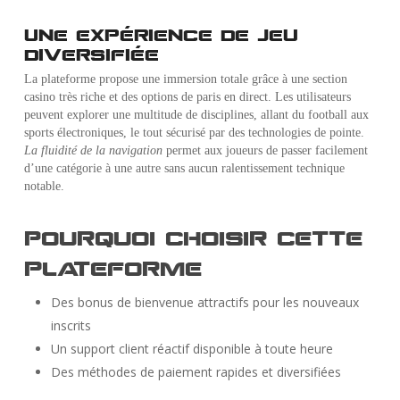
Une expérience de jeu
diversifiée
La plateforme propose une immersion totale grâce à une section
casino très riche et des options de paris en direct. Les utilisateurs
peuvent explorer une multitude de disciplines, allant du football aux
sports électroniques, le tout sécurisé par des technologies de pointe.
La fluidité de la navigation
permet aux joueurs de passer facilement
d’une catégorie à une autre sans aucun ralentissement technique
notable.
Pourquoi choisir cette
plateforme
Des bonus de bienvenue attractifs pour les nouveaux
inscrits
Un support client réactif disponible à toute heure
Des méthodes de paiement rapides et diversifiées