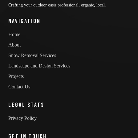
Crafting your outdoor oasis professional, organic, local.
Navigation
Home
About
Snow Removal Services
Landscape and Design Services
Projects
Contact Us
Legal Stats
Privacy Policy
Get in touch