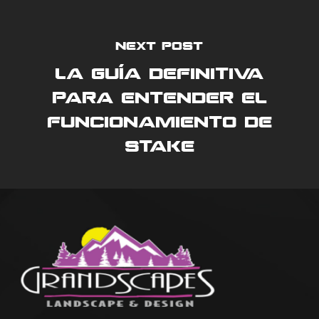
Next Post
La guía definitiva
para entender el
funcionamiento de
Stake