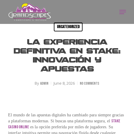
Skip
Menu
to
Close
main
Menu
content
Uncategorized
La experiencia
definitiva en Stake:
innovación y
apuestas
By
June 8, 2026
admin
No Comments
El mundo de las apuestas digitales ha cambiado para siempre gracias
stake
a plataformas modernas. Si buscas una plataforma segura, el
casino online
es la opción preferida por miles de jugadores. Su
interfaz intuitiva permite una navegación fluida desde cualquier