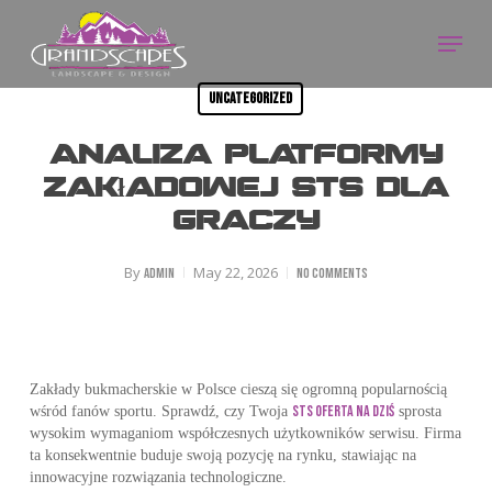
Skip
Menu
to
Close
main
Menu
content
Uncategorized
Analiza platformy
zakładowej STS dla
graczy
By
May 22, 2026
admin
No Comments
Zakłady bukmacherskie w Polsce cieszą się ogromną popularnością
sts oferta na dziś
wśród fanów sportu. Sprawdź, czy Twoja
sprosta
wysokim wymaganiom współczesnych użytkowników serwisu. Firma
ta konsekwentnie buduje swoją pozycję na rynku, stawiając na
innowacyjne rozwiązania technologiczne.