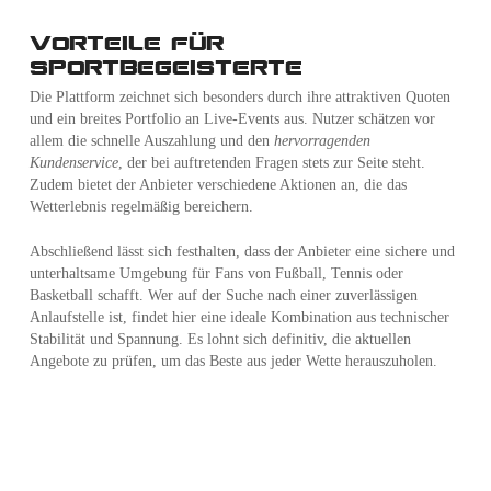
Vorteile für
Sportbegeisterte
Die Plattform zeichnet sich besonders durch ihre attraktiven Quoten
und ein breites Portfolio an Live-Events aus. Nutzer schätzen vor
allem die schnelle Auszahlung und den
hervorragenden
Kundenservice
, der bei auftretenden Fragen stets zur Seite steht.
Zudem bietet der Anbieter verschiedene Aktionen an, die das
Wetterlebnis regelmäßig bereichern.
Abschließend lässt sich festhalten, dass der Anbieter eine sichere und
unterhaltsame Umgebung für Fans von Fußball, Tennis oder
Basketball schafft. Wer auf der Suche nach einer zuverlässigen
Anlaufstelle ist, findet hier eine ideale Kombination aus technischer
Stabilität und Spannung. Es lohnt sich definitiv, die aktuellen
Angebote zu prüfen, um das Beste aus jeder Wette herauszuholen.