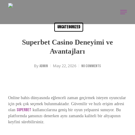
Skip
Menu
to
main
content
Uncategorized
Superbet Casino Deneyimi ve
Avantajları
By
May 22, 2026
admin
No Comments
Online bahis dünyasında eğlenceli zaman geçirmek isteyen oyuncular
için pek çok seçenek bulunmaktadır. Güvenilir ve hızlı erişim adresi
superbet
olan
kullanıcılarına geniş bir oyun yelpazesi sunuyor. Bu
platformda şansınızı denerken aynı zamanda kaliteli bir altyapının
keyfini sürebilirsiniz.