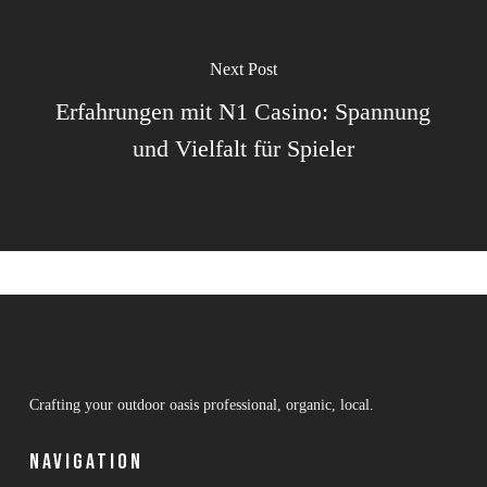
Next Post
Erfahrungen mit N1 Casino: Spannung
und Vielfalt für Spieler
Crafting your outdoor oasis professional, organic, local.
Navigation