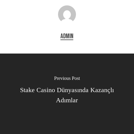
admin
Previous Post
Stake Casino Dünyasında Kazançlı
Adımlar