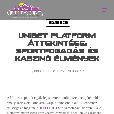
Skip
Menu
to
Close
main
Menu
content
Uncategorized
Unibet platform
áttekintése:
sportfogadás és
kaszinó élmények
By
June 8, 2026
admin
No Comments
A Unibet napjaink egyik legismertebb online szerencsejáték oldala,
amely széleskörű kínálattal várja a felhasználókat. A kezdéshez
unibet belépés
szükséges a megfelelő
folyamatának ismerete. Ez a
platform biztonságos környezetet biztosít minden játékos számára,