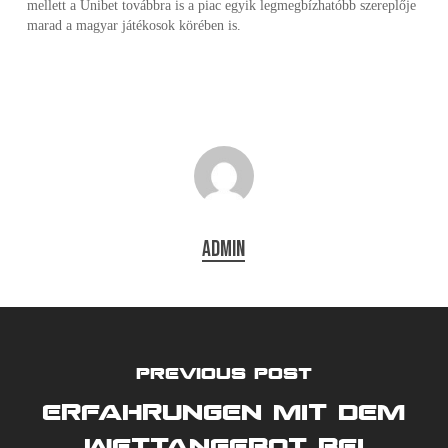
mellett a Unibet továbbra is a piac egyik legmegbízhatóbb szereplője
marad a magyar játékosok körében is.
admin
Previous Post
Erfahrungen mit dem
Wettangebot bei