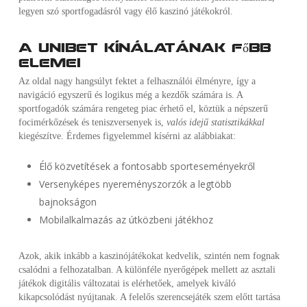
legyen szó sportfogadásról vagy élő kaszinó játékokról.
A Unibet kínálatának főbb
elemei
Az oldal nagy hangsúlyt fektet a felhasználói élményre, így a
navigáció egyszerű és logikus még a kezdők számára is. A
sportfogadók számára rengeteg piac érhető el, köztük a népszerű
focimérkőzések és teniszversenyek is,
valós idejű statisztikákkal
kiegészítve. Érdemes figyelemmel kísérni az alábbiakat:
Élő közvetítések a fontosabb sporteseményekről
Versenyképes nyereményszorzók a legtöbb
bajnokságon
Mobilalkalmazás az útközbeni játékhoz
Azok, akik inkább a kaszinójátékokat kedvelik, szintén nem fognak
csalódni a felhozatalban. A különféle nyerőgépek mellett az asztali
játékok digitális változatai is elérhetőek, amelyek kiváló
kikapcsolódást nyújtanak. A felelős szerencsejáték szem előtt tartása