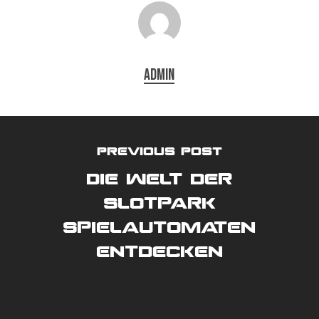
admin
Previous Post
Die Welt der
Slotpark
Spielautomaten
entdecken