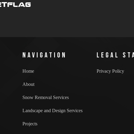
etflag
Navigation
Legal St
Home
Privacy Policy
About
Snow Removal Services
Landscape and Design Services
Projects