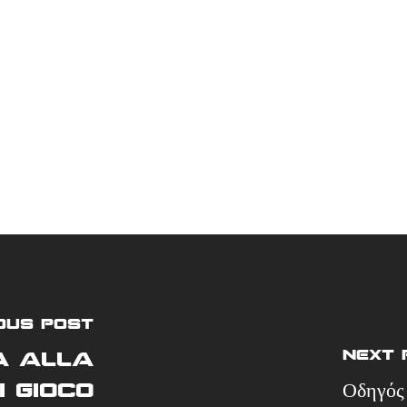
ous Post
Next 
a alla
 gioco
Οδηγός