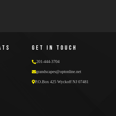
ats
Get in touch
201-444-3704
grandscapes@optonline.net
P.O.Box 425 Wyckoff NJ 07481