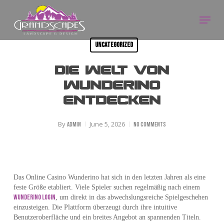
Skip
Menu
to
Close
main
Menu
content
Uncategorized
Die Welt von
Wunderino
entdecken
By
June 5, 2026
admin
No Comments
Das Online Casino Wunderino hat sich in den letzten Jahren als eine
feste Größe etabliert. Viele Spieler suchen regelmäßig nach einem
wunderino login
, um direkt in das abwechslungsreiche Spielgeschehen
einzusteigen. Die Plattform überzeugt durch ihre intuitive
Benutzeroberfläche und ein breites Angebot an spannenden Titeln.